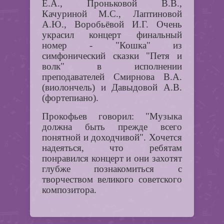
Е.А., Проньковой В.В.,
Качуриной М.С., Лаптиновой
А.Ю., Воробьёвой И.Г.
Очень
украсил концерт финальный
номер - "Кошка" из
симфонический сказки "Петя и
волк" в исполнении
преподавателей Смирнова В.А.
(виолончель) и Давыдовой А.В.
(фортепиано).
Прокофьев говорил: "Музыка
должна быть прежде всего
понятной и доходчивой". Хочется
надеяться, что ребятам
понравился концерт и они захотят
глубже познакомиться с
творчеством великого советского
композитора.