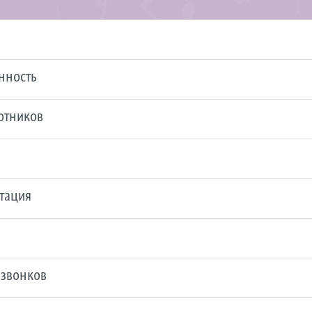
нность
ботников
стация
 звонков